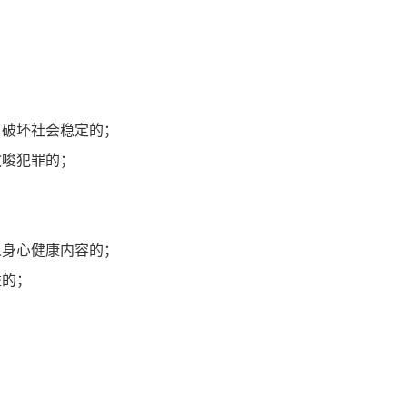
、破坏社会稳定的；
教唆犯罪的；
；
人身心健康内容的；
益的；